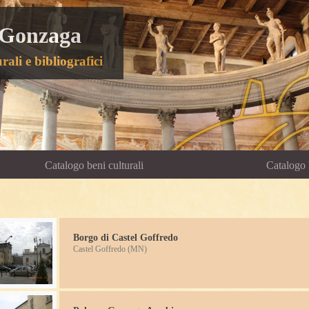
 Gonzaga
rali e bibliografici
Catalogo beni culturali
Catalogo 
Borgo di Castel Goffredo
Castel Goffredo (MN)