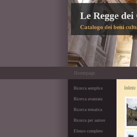
Le Regge dei
Catalogo dei beni cultu
Homepage
Indietro
Ricerca semplice
Ricerca avanzata
Ricerca tematica
Ricerca per autore
Elenco completo