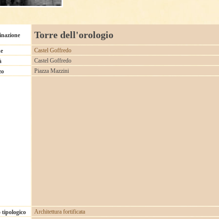
Torre dell'orologio
nazione
Castel Goffredo
e
Castel Goffredo
à
Piazza Mazzini
zo
Architettura fortificata
tipologico