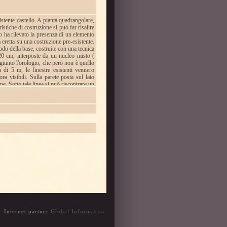
istente castello. A pianta quadrangolare,
istiche di costruzione si può far risalire
o ha rilevato la presenza di un elemento
a eretta su una costruzione pre-esistente.
iodo della base, costruite con una tecnica
20 cm, interposte da un nucleo misto (
ggiunto l'orologio, che però non è quello
di 5 m; le finestre esistenti vennero
ra visibili. Sulla parete posta sul lato
ne. Sotto tale linea si può riscontrare un
el XVII secolo la finestrella del primo
ui sia accedeva al piccolo balcone sopra
metri, con il rifacimento della copertura e
Internet partner
Global Informatica