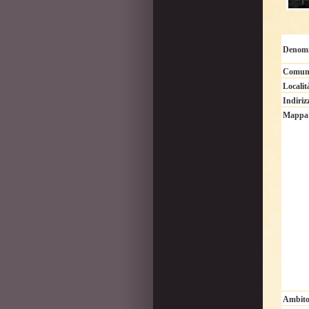
Denomi
Comun
Localit
Indiriz
Mappa
Ambito 