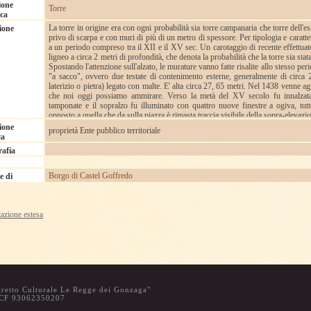
ione
Torre
ica
La torre in origine era con ogni probabilità sia torre campanaria che torre dell'es
ione
privo di scarpa e con muri di più di un metro di spessore. Per tipologia e caratter
a un periodo compreso tra il XII e il XV sec. Un carotaggio di recente effettuat
ligneo a circa 2 metri di profondità, che denota la probabilità che la torre sia stat
Spostando l'attenzione sull'alzato, le murature vanno fatte risalite allo stesso per
"a sacco", ovvero due testate di contenimento esterne, generalmente di circa 
laterizio o pietra) legato con malte. E' alta circa 27, 65 metri. Nel 1438 venne a
che noi oggi possiamo ammirare. Verso la metà del XV secolo fu innalzata 
tamponate e il sopralzo fu illuminato con quattro nuove finestre a ogiva, tutto
opposto a quella che da sulla piazza è rimasta traccia visibile della sopra-elevazio
quadrato di pietre riposizionate, sede probabilmente del precedente orologio. N
ione
proprietà Ente pubblico territoriale
piano che si sporge sulla piazza viene allargata, formando una stretta porta da c
ca
il varco della torre. Agli inizi del xx secolo la torre viene innalzata di altri due 
rafia
l'aggiunta del coronamento merlato che ancora oggi si nota.
Borgo di Castel Goffredo
e di
zazione estesa
retto Culturale Le Regge dei Gonzaga"
 CF 93062350207