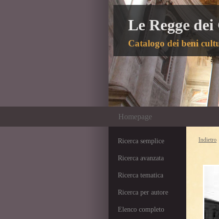
Le Regge dei
Catalogo dei beni cultu
Homepage
Indietro
Ricerca semplice
Ricerca avanzata
Ricerca tematica
Ricerca per autore
Elenco completo