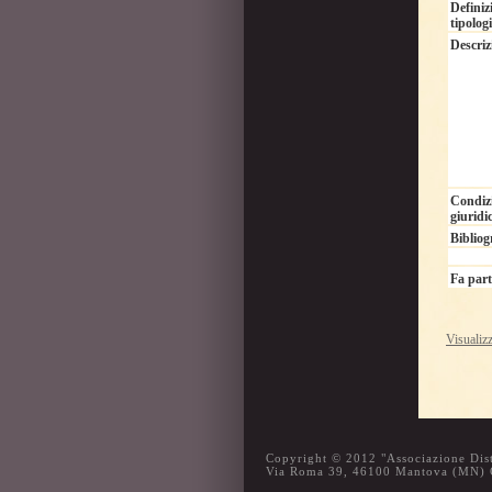
Definiz
tipolog
Descriz
Condiz
giuridi
Bibliog
Fa part
Visualiz
Copyright © 2012 "Associazione Dist
Via Roma 39, 46100 Mantova (MN)